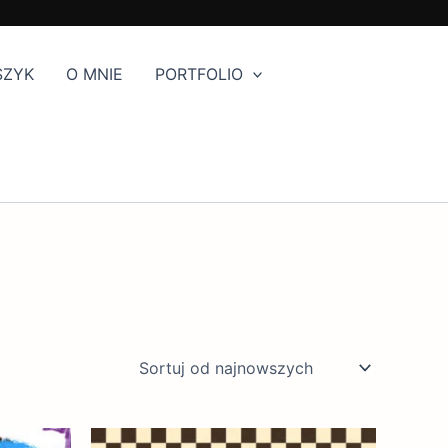
SZYK
O MNIE
PORTFOLIO
Zakres
Zakres
Ten
Ten