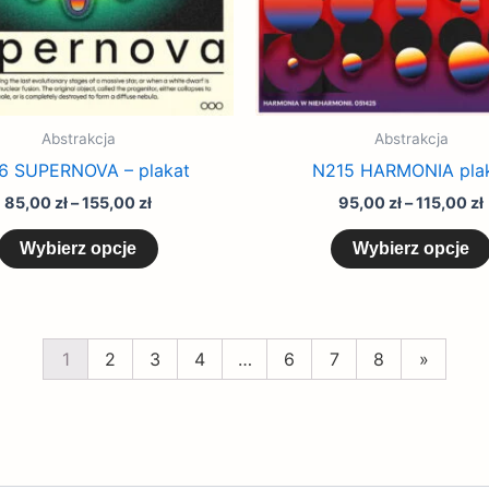
produktu
Abstrakcja
Abstrakcja
6 SUPERNOVA – plakat
N215 HARMONIA pla
85,00
zł
–
155,00
zł
95,00
zł
–
115,00
zł
Wybierz opcje
Wybierz opcje
1
2
3
4
…
6
7
8
»