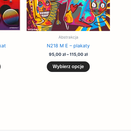
produktu
produktu
Abstrakcja
kat
N218 M E – plakaty
95,00
zł
–
115,00
zł
Wybierz opcje