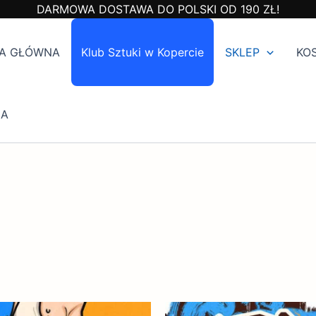
DARMOWA DOSTAWA DO POLSKI OD 190 ZŁ!
A GŁÓWNA
Klub Sztuki w Kopercie
SKLEP
KO
IA
Zakres
Ten