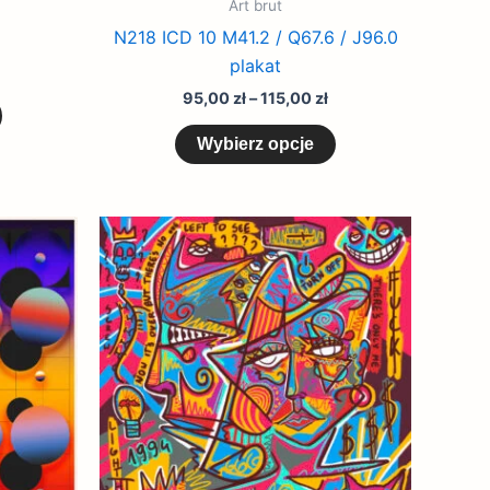
Art brut
N218 ICD 10 M41.2 / Q67.6 / J96.0
plakat
95,00
zł
–
115,00
zł
Wybierz opcje
Zakres
Zakres
Ten
Ten
cen:
cen:
produkt
produkt
od
od
95,00 zł
95,00 zł
ma
ma
do
do
wiele
wiele
115,00 zł
115,00 zł
wariantów.
wariantów.
Opcje
Opcje
można
można
wybrać
wybrać
na
na
stronie
stronie