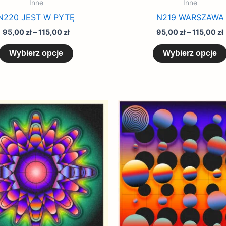
Inne
Inne
N220 JEST W PYTĘ
N219 WARSZAWA
95,00
zł
–
115,00
zł
95,00
zł
–
115,00
zł
Wybierz opcje
Wybierz opcje
Zakres
Ten
cen:
produkt
od
85,00 zł
ma
do
wiele
155,00 zł
wariantów.
Opcje
można
wybrać
na
stronie