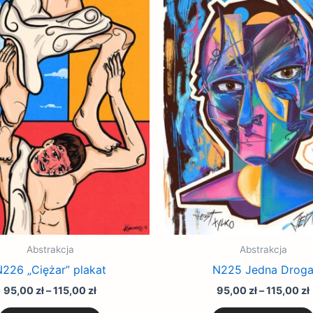
cen:
produkt
od
95,00 zł
ma
do
wiele
115,00 zł
wariantów.
Opcje
można
wybrać
na
stronie
produktu
Abstrakcja
Abstrakcja
226 „Ciężar” plakat
N225 Jedna Drog
95,00
zł
–
115,00
zł
95,00
zł
–
115,00
zł