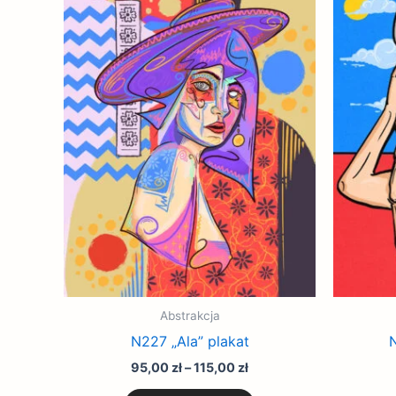
cen:
produkt
od
95,00 zł
ma
do
wiele
115,00 zł
wariantów.
Opcje
można
wybrać
na
stronie
produktu
Abstrakcja
N227 „Ala” plakat
N
95,00
zł
–
115,00
zł