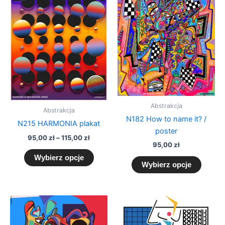
95,00 zł
ma
ma
do
wiele
wiele
115,00 zł
wariantów.
warian
Opcje
Opcje
można
można
wybrać
wybra
na
na
stronie
stronie
produktu
produk
Abstrakcja
Abstrakcja
N182 How to name it? /
N215 HARMONIA plakat
poster
95,00
zł
–
115,00
zł
95,00
zł
Wybierz opcje
Wybierz opcje
Zakres
Zakres
Ten
Ten
cen:
cen:
produkt
produk
od
od
95,00 zł
ma
95,00 zł
ma