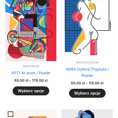
do
do
wiele
wiele
179,00 zł
115,00 z
wariantów.
warian
Opcje
Opcje
można
można
wybrać
wybra
na
na
stronie
stronie
produktu
produk
Geometryczne
Abstrakcja
N094 Dotknij [Tryptyk] /
N117 At work / Poster
Poster
95,00
zł
–
179,00
zł
95,00
zł
–
115,00
zł
Wybierz opcje
Wybierz opcje
Zakres
Zakres
Ten
Ten
cen:
cen: