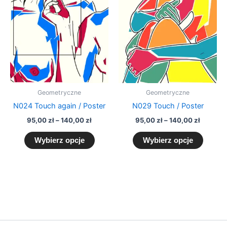
produkt
produk
od
od
95,00 zł
ma
95,00 zł
ma
do
do
wiele
wiele
140,00 zł
140,00 
wariantów.
warian
Opcje
Opcje
można
można
wybrać
wybra
na
na
Geometryczne
Geometryczne
stronie
stronie
N024 Touch again / Poster
N029 Touch / Poster
produktu
produk
95,00
zł
–
140,00
zł
95,00
zł
–
140,00
zł
Wybierz opcje
Wybierz opcje