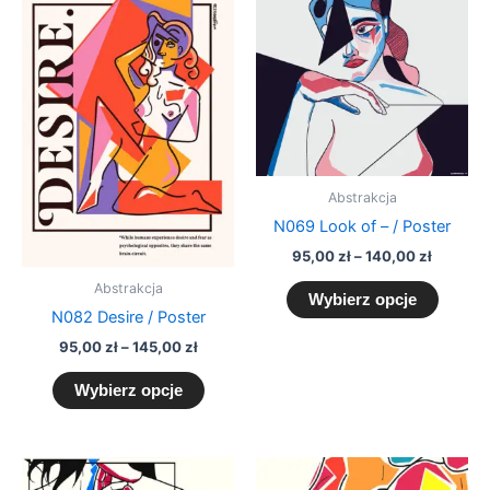
produkt
produk
od
od
95,00 zł
ma
95,00 zł
ma
do
do
wiele
wiele
145,00 zł
140,00 
wariantów.
warian
Opcje
Opcje
można
można
wybrać
wybra
na
na
Abstrakcja
stronie
stronie
N069 Look of – / Poster
produktu
produk
95,00
zł
–
140,00
zł
Abstrakcja
Wybierz opcje
N082 Desire / Poster
95,00
zł
–
145,00
zł
Wybierz opcje
Zakres
Zakres
Ten
Ten
cen:
cen: