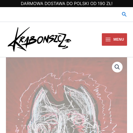
Przejdź
DARMOWA DOSTAWA DO POLSKI OD 190 ZŁ!
do
Szuk
treści
MENU