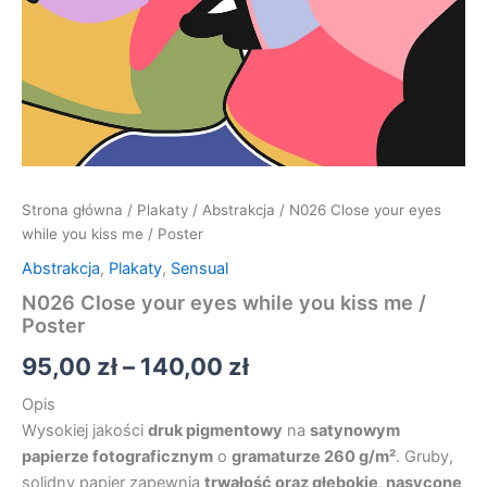
Strona główna
/
Plakaty
/
Abstrakcja
/ N026 Close your eyes
while you kiss me / Poster
Abstrakcja
,
Plakaty
,
Sensual
N026 Close your eyes while you kiss me /
Poster
95,00
zł
–
140,00
zł
Opis
Wysokiej jakości
druk pigmentowy
na
satynowym
papierze fotograficznym
o
gramaturze 260 g/m²
. Gruby,
solidny papier zapewnia
trwałość oraz głębokie, nasycone