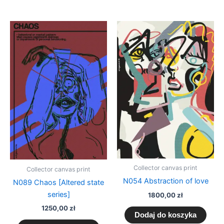
Collector canvas print
Collector canvas print
N054 Abstraction of love
N089 Chaos [Altered state
series]
1800,00
zł
1250,00
zł
Dodaj do koszyka