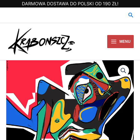
Przejdź
DARMOWA DOSTAWA DO POLSKI OD 190 ZŁ!
do
Szuk
treści
MENU
ilość
N060
Can't
escape
myself