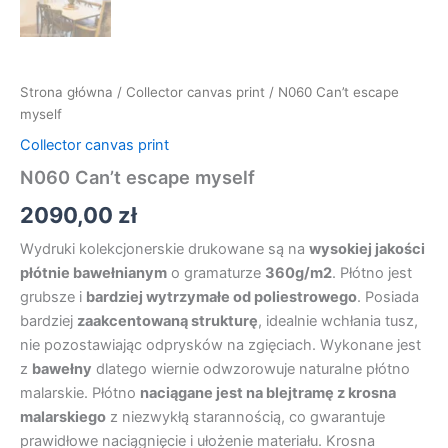
Strona główna
/
Collector canvas print
/ N060 Can’t escape
myself
Collector canvas print
N060 Can’t escape myself
2090,00
zł
Wydruki kolekcjonerskie drukowane są na
wysokiej jakości
płótnie bawełnianym
o gramaturze
360g/m2
. Płótno jest
grubsze i
bardziej wytrzymałe od poliestrowego
. Posiada
bardziej
zaakcentowaną strukturę
, idealnie wchłania tusz,
nie pozostawiając odprysków na zgięciach. Wykonane jest
z
bawełny
dlatego wiernie odwzorowuje naturalne płótno
malarskie. Płótno
naciągane jest na blejtramę z krosna
malarskiego
z niezwykłą starannością, co gwarantuje
prawidłowe naciągnięcie i ułożenie materiału. Krosna