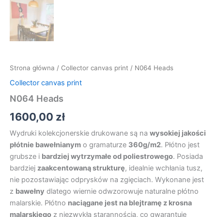
Strona główna
/
Collector canvas print
/ N064 Heads
Collector canvas print
N064 Heads
1600,00
zł
Wydruki kolekcjonerskie drukowane są na
wysokiej jakości
płótnie bawełnianym
o gramaturze
360g/m2
. Płótno jest
grubsze i
bardziej wytrzymałe od poliestrowego
. Posiada
bardziej
zaakcentowaną strukturę
, idealnie wchłania tusz,
nie pozostawiając odprysków na zgięciach. Wykonane jest
z
bawełny
dlatego wiernie odwzorowuje naturalne płótno
malarskie. Płótno
naciągane jest na blejtramę z krosna
malarskiego
z niezwykłą starannością, co gwarantuje