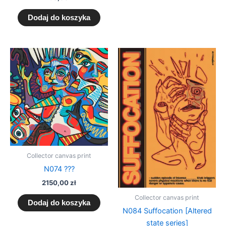
Dodaj do koszyka
Collector canvas print
N074 ???
2150,00
zł
Collector canvas print
Dodaj do koszyka
N084 Suffocation [Altered
state series]