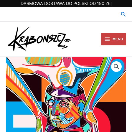
Przejdź
DARMOWA DOSTAWA DO POLSKI OD 190 ZŁ!
do
Szuk
treści
MENU
ilość
N064
Heads