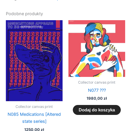
Podobne produkty
Collector canvas print
N077 ???
1980,00
zł
Collector canvas print
Dodaj do koszyka
N085 Medications [Altered
state series]
1250,00
zł