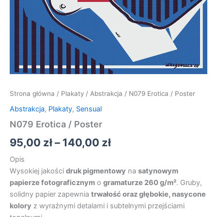
Strona główna
/
Plakaty
/
Abstrakcja
/ N079 Erotica / Poster
Abstrakcja
,
Plakaty
,
Sensual
N079 Erotica / Poster
95,00
zł
–
140,00
zł
Opis
Wysokiej jakości
druk pigmentowy
na
satynowym
papierze fotograficznym
o
gramaturze 260 g/m²
. Gruby,
solidny papier zapewnia
trwałość oraz głębokie, nasycone
kolory
z wyraźnymi detalami i subtelnymi przejściami