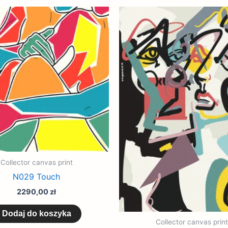
Collector canvas print
N029 Touch
2290,00
zł
Dodaj do koszyka
Collector canvas print