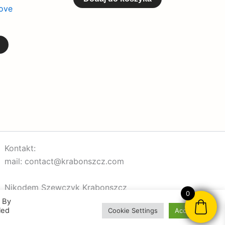
love
Kontakt:
mail: contact@krabonszcz.com
Nikodem Szewczyk Krabonszcz
0
NIP: 7312072591
. By
led
Cookie Settings
Accept All
95-200, Pabianice