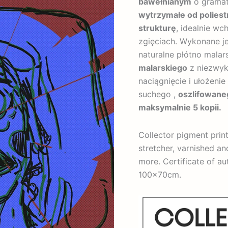
bawełnianym
o grama
wytrzymałe od polies
strukturę
, idealnie wc
zgięciach. Wykonane j
naturalne płótno malar
malarskiego
z niezwyk
naciągnięcie i ułożeni
suchego ,
oszlifowan
maksymalnie 5 kopii.
Collector pigment pri
stretcher, varnished an
more. Certificate of au
100x70cm.