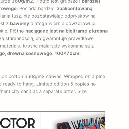
turze
360g/m2
. Płótno jest grubsze i
bardziej
trowego
. Posiada bardziej
zaakcentowaną
hłania tusz, nie pozostawiając odprysków na
est z
bawełny
dlatego wiernie odwzorowuje
skie. Płótno
naciągane jest na blejtramę z krosna
łą starannością, co gwarantuje prawidłowe
e materiału. Krosna malarskie wykonane są z
ego, drewna sosnowego
.
100x70cm,
nt on cotton 360g/m2 canvas. Wrapped on a pine
d ready to hang. Limited edition 5 copies no
thenticity send as a separate letter. Size