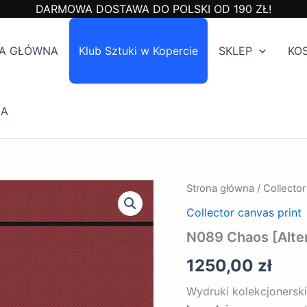
DARMOWA DOSTAWA DO POLSKI OD 190 ZŁ!
A GŁÓWNA
Klub Sztuki w Kopercie
SKLEP
KO
IA
ilość
Strona główna
/
Collector
N089
Collector canvas print
Chaos
[Altered
N089 Chaos [Alter
state
series]
1250,00
zł
Wydruki kolekcjonersk