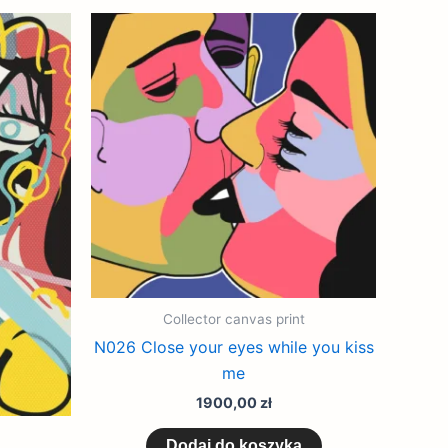
Collector canvas print
N026 Close your eyes while you kiss
me
1900,00
zł
Dodaj do koszyka