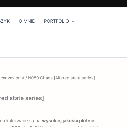
SZYK
O MNIE
PORTFOLIO
 canvas print
/ N089 Chaos [Altered state series]
ed state series]
ie drukowane są na
wysokiej jakości płótnie