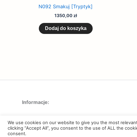
N092 Smakuj [Tryptyk]
1350,00
zł
Dodaj do koszyka
Informacje:
Regulamin
We use cookies on our website to give you the most relevan
Polityka prywatności
clicking “Accept All”, you consent to the use of ALL the cook
consent.