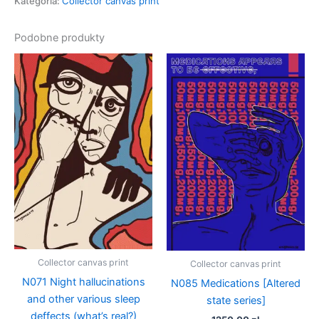
Kategoria:
Collector canvas print
Podobne produkty
Collector canvas print
Collector canvas print
N071 Night hallucinations
N085 Medications [Altered
and other various sleep
state series]
deffects (what’s real?)