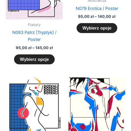
Abstrakcja
stronie
stronie
N079 Erotica / Poster
produktu
produk
95,00
zł
–
140,00
zł
Plakaty
Wybierz opcje
N093 Patrz [Tryptyk] /
Poster
95,00
zł
–
145,00
zł
Wybierz opcje
Zakres
Zakres
Ten
Ten
cen:
cen:
produkt
produk
od
od
95,00 zł
ma
95,00 zł
ma
do
do
wiele
wiele
115,00 zł
140,00 
wariantów.
warian
Opcje
Opcje
można
można
wybrać
wybra