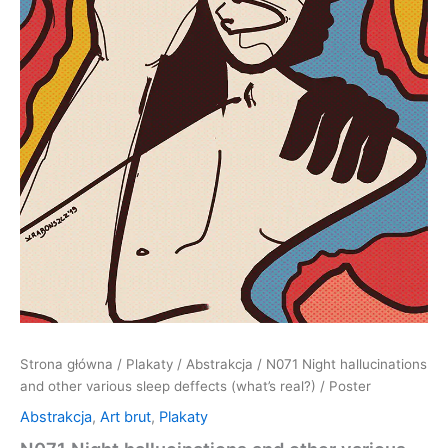
Strona główna
/
Plakaty
/
Abstrakcja
/ N071 Night hallucinations
and other various sleep deffects (what’s real?) / Poster
Abstrakcja
,
Art brut
,
Plakaty