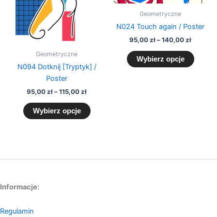
na
na
Geometryczne
stronie
stronie
N024 Touch again / Poster
produktu
produk
95,00
zł
–
140,00
zł
Geometryczne
Wybierz opcje
N094 Dotknij [Tryptyk] /
Poster
95,00
zł
–
115,00
zł
Wybierz opcje
Informacje:
Regulamin