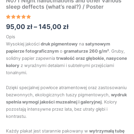
N071 Night hallucinations and other various
sleep deffects (what’s real?) / Poster
Oceniony
1
95,00
zł
–
145,00
zł
5.00
na 5
na
podstawie
Opis
oceny
Wysokiej jakości
druk pigmentowy
na
satynowym
klienta
papierze fotograficznym
o
gramaturze 260 g/m²
. Gruby,
solidny papier zapewnia
trwałość oraz głębokie, nasycone
kolory
z wyraźnymi detalami i subtelnymi przejściami
tonalnymi.
Dzięki specjalnej powłoce atramentowej oraz zastosowaniu
bezwonnych, ekologicznych tuszy pigmentowych,
wydruk
spełnia wymogi jakości muzealnej i galeryjnej
. Kolory
pozostają intensywne przez lata, bez utraty głębi i
kontrastu.
Każdy plakat jest starannie pakowany w
wytrzymałą tubę