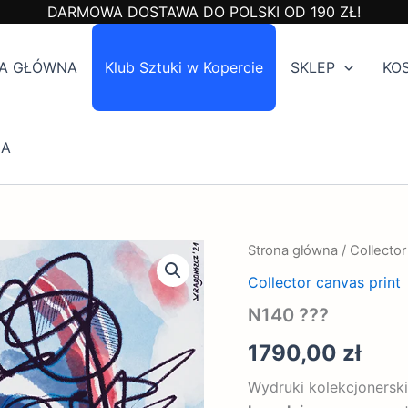
DARMOWA DOSTAWA DO POLSKI OD 190 ZŁ!
A GŁÓWNA
Klub Sztuki w Kopercie
SKLEP
KO
IA
ilość
Strona główna
/
Collector
N140
Collector canvas print
???
N140 ???
1790,00
zł
Wydruki kolekcjonersk