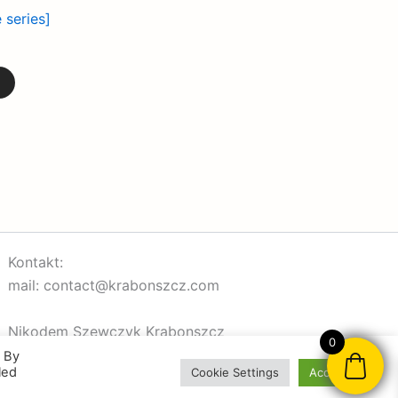
 series]
Kontakt:
mail: contact@krabonszcz.com
Nikodem Szewczyk Krabonszcz
0
NIP: 7312072591
. By
led
Cookie Settings
Accept All
95-200, Pabianice