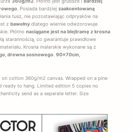
turze
360g/m2
. Płótno jest grubsze i
bardziej
trowego
. Posiada bardziej
zaakcentowaną
hłania tusz, nie pozostawiając odprysków na
est z
bawełny
dlatego wiernie odwzorowuje
skie. Płótno
naciągane jest na blejtramę z krosna
łą starannością, co gwarantuje prawidłowe
e materiału. Krosna malarskie wykonane są z
ego, drewna sosnowego
.
90x70cm,
nt on cotton 360g/m2 canvas. Wrapped on a pine
d ready to hang. Limited edition 5 copies no
thenticity send as a separate letter. Size