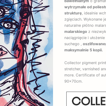
bawełnianym
o grama
wytrzymałe od polies
strukturę
, idealnie wc
zgięciach. Wykonane j
naturalne płótno malar
malarskiego
z niezwyk
naciągnięcie i ułożeni
suchego ,
oszlifowan
maksymalnie 5 kopii.
Collector pigment pri
stretcher, varnished an
more. Certificate of au
90x70cm.