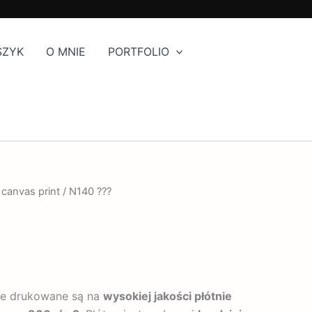
SZYK
O MNIE
PORTFOLIO
 canvas print
/ N140 ???
ie drukowane są na
wysokiej jakości płótnie