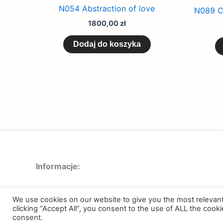
N054 Abstraction of love
N089 Ch
1800,00
zł
Dodaj do koszyka
Informacje:
Regulamin
We use cookies on our website to give you the most relevan
Polityka prywatności
clicking “Accept All”, you consent to the use of ALL the cook
consent.