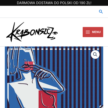
Przejdź
DARMOWA DOSTAWA DO POLSKI OD 190 ZŁ!
do
Szuk
treści
MENU
ilość
N079
Erotica