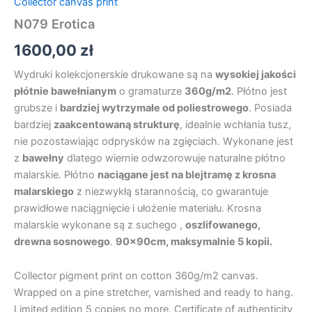
Collector canvas print
N079 Erotica
1600,00
zł
Wydruki kolekcjonerskie drukowane są na
wysokiej jakości
płótnie bawełnianym
o gramaturze
360g/m2
. Płótno jest
grubsze i
bardziej wytrzymałe od poliestrowego
. Posiada
bardziej
zaakcentowaną strukturę
, idealnie wchłania tusz,
nie pozostawiając odprysków na zgięciach. Wykonane jest
z
bawełny
dlatego wiernie odwzorowuje naturalne płótno
malarskie. Płótno
naciągane jest na blejtramę z krosna
malarskiego
z niezwykłą starannością, co gwarantuje
prawidłowe naciągnięcie i ułożenie materiału. Krosna
malarskie wykonane są z suchego ,
oszlifowanego,
drewna sosnowego
.
90x90cm, maksymalnie 5 kopii.
Collector pigment print on cotton 360g/m2 canvas.
Wrapped on a pine stretcher, varnished and ready to hang.
Limited edition 5 copies no more. Certificate of authenticity