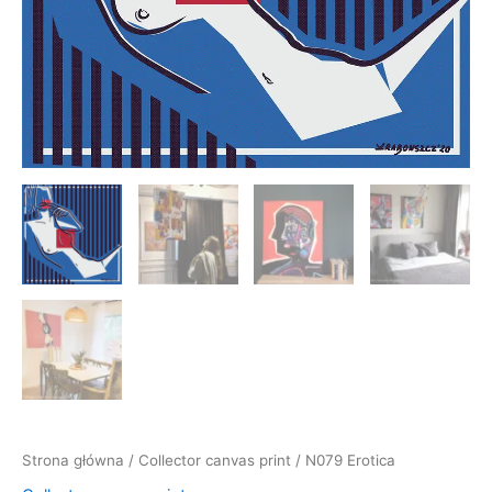
Strona główna
/
Collector canvas print
/ N079 Erotica