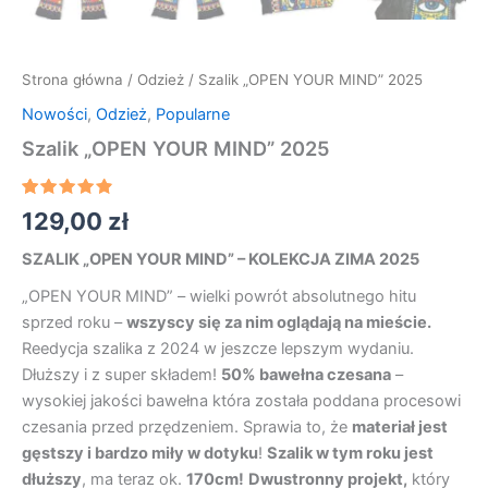
Strona główna
/
Odzież
/ Szalik „OPEN YOUR MIND” 2025
Nowości
,
Odzież
,
Popularne
Szalik „OPEN YOUR MIND” 2025
Oceniony
11
129,00
zł
4.91
na 5
na
podstawie
SZALIK „OPEN YOUR MIND” – KOLEKCJA ZIMA 2025
ocen
klientów
„OPEN YOUR MIND” – wielki powrót absolutnego hitu
sprzed roku –
wszyscy się za nim oglądają na mieście.
Reedycja szalika z 2024 w jeszcze lepszym wydaniu.
Dłuższy i z super składem!
50% bawełna czesana
–
wysokiej jakości bawełna która została poddana procesowi
czesania przed przędzeniem. Sprawia to, że
materiał jest
gęstszy i bardzo miły w dotyku
!
Szalik w tym roku jest
dłuższy
, ma teraz ok.
170cm!
Dwustronny projekt,
który